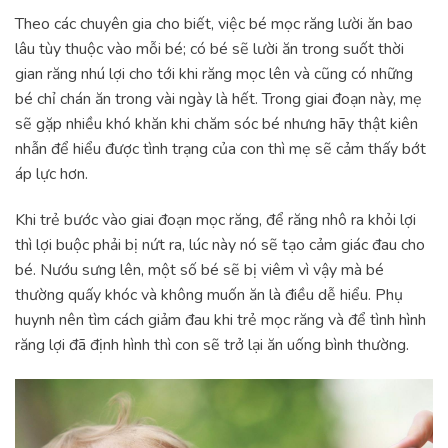
Theo các chuyên gia cho biết, việc bé mọc răng lười ăn bao
lâu tùy thuộc vào mỗi bé; có bé sẽ lười ăn trong suốt thời
gian răng nhú lợi cho tới khi răng mọc lên và cũng có những
bé chỉ chán ăn trong vài ngày là hết. Trong giai đoạn này, mẹ
sẽ gặp nhiều khó khăn khi chăm sóc bé nhưng hãy thật kiên
nhẫn để hiểu được tình trạng của con thì mẹ sẽ cảm thấy bớt
áp lực hơn.
Khi trẻ bước vào giai đoạn mọc răng, để răng nhô ra khỏi lợi
thì lợi buộc phải bị nứt ra, lúc này nó sẽ tạo cảm giác đau cho
bé. Nướu sưng lên, một số bé sẽ bị viêm vì vậy mà bé
thường quấy khóc và không muốn ăn là điều dễ hiểu. Phụ
huynh nên tìm cách giảm đau khi trẻ mọc răng và để tình hình
răng lợi đã định hình thì con sẽ trở lại ăn uống bình thường.