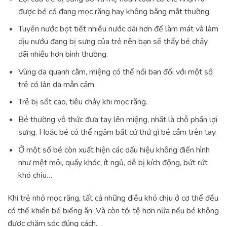
được bé có đang mọc răng hay không bằng mắt thường.
Tuyến nước bọt tiết nhiều nước dãi hơn để làm mát và làm
dịu nướu đang bị sưng của trẻ nên bạn sẽ thấy bé chảy
dãi nhiều hơn bình thường.
Vùng da quanh cằm, miệng có thể nổi ban đối với một số
trẻ có làn da mẫn cảm.
Trẻ bị sốt cao, tiêu chảy khi mọc răng.
Bé thường vô thức đưa tay lên miệng, nhất là chỗ phần lợi
sưng. Hoặc bé có thể ngậm bất cứ thứ gì bé cầm trên tay.
Ở một số bé còn xuất hiện các dấu hiệu không điển hình
như mệt mỏi, quấy khóc, ít ngủ, dễ bị kích động, bứt rứt
khó chịu…
Khi trẻ nhỏ mọc răng, tất cả những điều khó chịu ở cơ thể đều
có thể khiến bé biếng ăn. Và còn tồi tệ hơn nữa nếu bé không
được chăm sóc đúng cách.