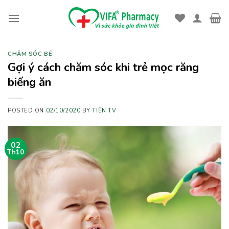
Skip
to
content
CHĂM SÓC BÉ
Gợi ý cách chăm sóc khi trẻ mọc răng
biếng ăn
POSTED ON
02/10/2020
BY
TIÊN TV
02
Th10