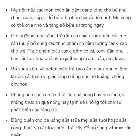
Mẹ nên nấu các món cháo ăn dặm dạng lỏng cho bé như:
cháo, canh, súp,… để bé bớt phải nhai và dễ nuốt. Mẹ cũng
có thể chia nhỏ và tăng số bữa ăn trong ngày.
Ở giai đoạn mọc răng, trẻ rất cần nhiều canxi nên các mẹ
cần lưu ý bổ sung các thực phẩm có hàm lượng canxi cao
cho trẻ. Thực phẩm giàu canxi gồm có cá, tôm, đậu phụ,…
hay các loại hoa quả như: quất vàng, cam, dâu, mít, kiwi,…
Bổ sung kẽm và selen giúp trẻ tạo cảm giác ngon miệng
khi ăn, cải thiện vị giác tăng cường sức đề kháng, chống
oxy hóa.
Không nên cho con ăn thức ăn quá nóng hay quá lạnh, vì
những thức ăn quá nóng hay lạnh sẽ không tốt cho sự
phát triển của răng trẻ.
Đừng quên cho bé uống sữa (sữa mẹ, sữa tươi hoặc sữa
công thức) và các loại nước trái cây để bổ sung vitamin cần
thiết.