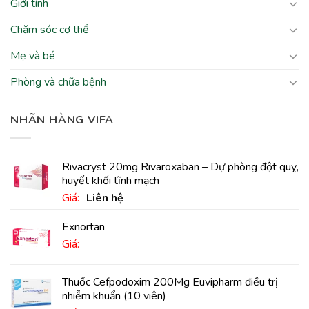
Giới tính
Chăm sóc cơ thể
Mẹ và bé
Phòng và chữa bệnh
NHÃN HÀNG VIFA
Rivacryst 20mg Rivaroxaban – Dự phòng đột quỵ,
huyết khối tĩnh mạch
Giá:
Liên hệ
Exnortan
Giá:
Thuốc Cefpodoxim 200Mg Euvipharm điều trị
nhiễm khuẩn (10 viên)