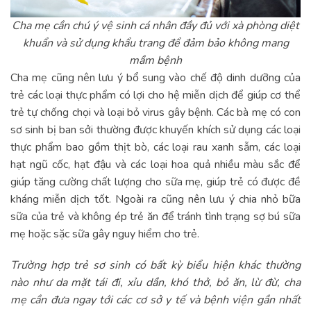
Cha mẹ cần chú ý vệ sinh cá nhân đầy đủ với xà phòng diệt
khuẩn và sử dụng khẩu trang để đảm bảo không mang
mầm bệnh
Cha mẹ cũng nên lưu ý bổ sung vào chế độ dinh dưỡng của
trẻ các loại thực phẩm có lợi cho hệ miễn dịch để giúp cơ thể
trẻ tự chống chọi và loại bỏ virus gây bệnh. Các bà mẹ có con
sơ sinh bị ban sởi thường được khuyến khích sử dụng các loại
thực phẩm bao gồm thịt bò, các loại rau xanh sẫm, các loại
hạt ngũ cốc, hạt đậu và các loại hoa quả nhiều màu sắc để
giúp tăng cường chất lượng cho sữa mẹ, giúp trẻ có được đề
kháng miễn dịch tốt. Ngoài ra cũng nên lưu ý chia nhỏ bữa
sữa của trẻ và không ép trẻ ăn để tránh tình trạng sợ bú sữa
mẹ hoặc sặc sữa gây nguy hiểm cho trẻ.
Trường hợp trẻ sơ sinh có bất kỳ biểu hiện khác thường
nào như da mặt tái đi, xỉu dần, khó thở, bỏ ăn, lừ đừ, cha
mẹ cần đưa ngay tới các cơ sở y tế và bệnh viện gần nhất