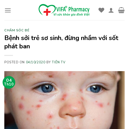
Skip
to
content
CHĂM SÓC BÉ
Bệnh sởi trẻ sơ sinh, đừng nhầm với sốt
phát ban
POSTED ON
04/10/2020
BY
TIÊN TV
04
Th10