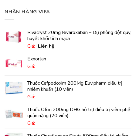
NHÃN HÀNG VIFA
Rivacryst 20mg Rivaroxaban – Dự phòng đột quỵ,
huyết khối tĩnh mạch
Giá:
Liên hệ
Exnortan
Giá:
Thuốc Cefpodoxim 200Mg Euvipharm điều trị
nhiễm khuẩn (10 viên)
Giá:
Thuốc Ofcin 200mg DHG hỗ trợ điều trị viêm phế
quản nặng (20 viên)
Giá:
Thuốc Ciprofloxacin Stada 500mg điều trị nhiễm