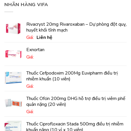
NHÃN HÀNG VIFA
Rivacryst 20mg Rivaroxaban – Dự phòng đột quỵ,
huyết khối tĩnh mạch
Giá:
Liên hệ
Exnortan
Giá:
Thuốc Cefpodoxim 200Mg Euvipharm điều trị
nhiễm khuẩn (10 viên)
Giá:
Thuốc Ofcin 200mg DHG hỗ trợ điều trị viêm phế
quản nặng (20 viên)
Giá:
Thuốc Ciprofloxacin Stada 500mg điều trị nhiễm
khuẩn nặng (10 vỉ x 10 viên)