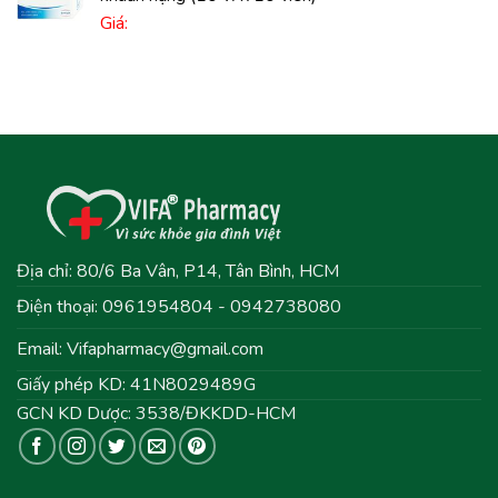
Giá:
Địa chỉ: 80/6 Ba Vân, P14, Tân Bình, HCM
Điện thoại: 0961954804 - 0942738080
Email:
Vifapharmacy@gmail.com
Giấy phép KD: 41N8029489G
GCN KD Dược: 3538/ĐKKDD-HCM