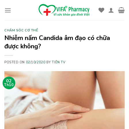
Skip
to
content
CHĂM SÓC CƠ THỂ
Nhiễm nấm Candida âm đạo có chữa
được không?
POSTED ON
02/10/2020
BY
TIÊN TV
02
Th10