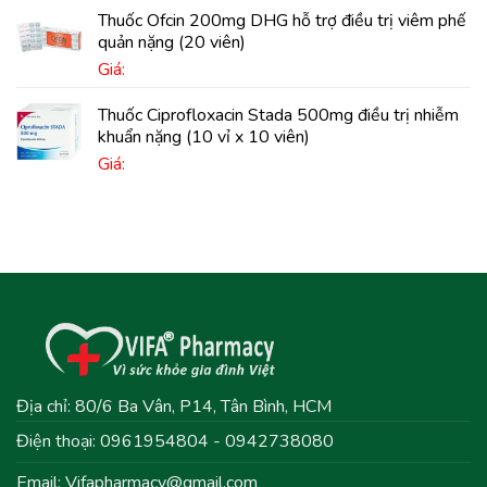
Thuốc Ofcin 200mg DHG hỗ trợ điều trị viêm phế
quản nặng (20 viên)
Giá:
Thuốc Ciprofloxacin Stada 500mg điều trị nhiễm
khuẩn nặng (10 vỉ x 10 viên)
Giá:
Địa chỉ: 80/6 Ba Vân, P14, Tân Bình, HCM
Điện thoại: 0961954804 - 0942738080
Email:
Vifapharmacy@gmail.com