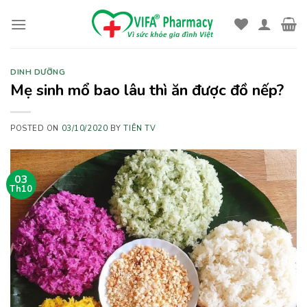
Skip
to
content
DINH DƯỠNG
Mẹ sinh mổ bao lâu thì ăn được đồ nếp?
POSTED ON
03/10/2020
BY
TIÊN TV
03
Th10