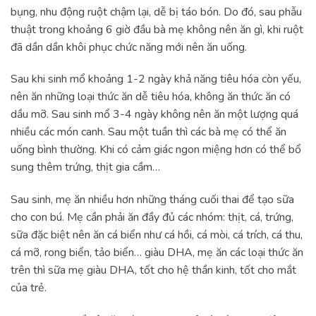
bụng, nhu động ruột chậm lại, dễ bị táo bón. Do đó, sau phẫu
thuật trong khoảng 6 giờ đầu bà mẹ không nên ăn gì, khi ruột
đã dần dần khôi phục chức năng mới nên ăn uống.
Sau khi sinh mổ khoảng 1-2 ngày khả năng tiêu hóa còn yếu,
nên ăn những loại thức ăn dễ tiêu hóa, không ăn thức ăn có
dầu mỡ. Sau sinh mổ 3-4 ngày không nên ăn một lượng quá
nhiều các món canh. Sau một tuần thì các bà mẹ có thể ăn
uống bình thường. Khi có cảm giác ngon miệng hơn có thể bổ
sung thêm trứng, thịt gia cầm…
Sau sinh, mẹ ăn nhiều hơn những tháng cuối thai để tạo sữa
cho con bú. Mẹ cần phải ăn đầy đủ các nhóm: thịt, cá, trứng,
sữa đặc biệt nên ăn cá biển như cá hồi, cá mòi, cá trích, cá thu,
cá mỡ, rong biển, tảo biển… giàu DHA, mẹ ăn các loại thức ăn
trên thì sữa mẹ giàu DHA, tốt cho hệ thần kinh, tốt cho mắt
của trẻ.