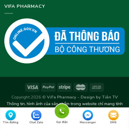
VIFA PHARMACY
Copyright 2026 ©
ViFa Pharmacy - Design by
Tiên TV
Thông tin, hình ảnh của sản phẩm trong website chỉ mang tính
chất tham khảo. Sản phẩm thực tế có thể thay đổi/chênh lệch
theo từng Lô sản xuất.
Gọi điện
Tìm đường
Chat Zalo
Messenger
SMS