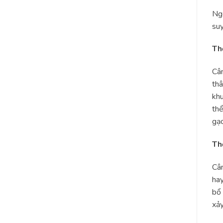
Ngo
suy
Th
Cân
thâ
khu
th
gạo
Th
Cân
hay
bổ 
xảy