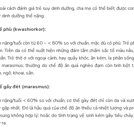
ài cách đánh giá trẻ suy dinh dưỡng, cha mẹ có thể biết được co
 dinh dưỡng thể nặng:
ể phù (kwashiorkor):
 nặng/tuổi còn từ 60 – < 80% so với chuẩn, mặc dù có phù. Trẻ ph
n. Trên da có thể xuất hiện những đám lấm chấm sắc tố màu nâu, 
ẩn. Trẻ thờ ơ với ngoại cảnh, hay quấy khóc, ăn kém, ỉa phân sốn
ể marasmus; thường do chế độ ăn quá nghèo đạm còn tinh bột 
, ngô, khoai, sắn.
ể gầy đét (marasmus):
 nặng/tuổi < 60% so với chuẩn, cơ thể gày đét chỉ còn da và xươ
 gặp nhất. Đó là hậu quả của chế độ ăn thiếu cả nhiệt lượng và p
sung không hợp lý; hoặc do tình trạng vệ sinh kém gây tiêu chảy
 ra.