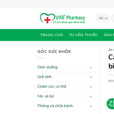
Skip
to
content
T
ki
TRANG CHỦ
TƯ VẤN THUỐC
SẢN 
ĂN
GÓC SỨC KHỎE
C
b
Dinh dưỡng
Giới tính
PO
Chăm sóc cơ thể
Mẹ và bé
0
Phòng và chữa bệnh
Th