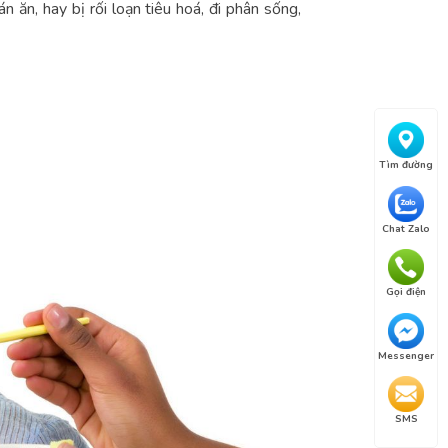
n ăn, hay bị rối loạn tiêu hoá, đi phân sống,
Tìm đường
Chat Zalo
Gọi điện
Messenger
SMS