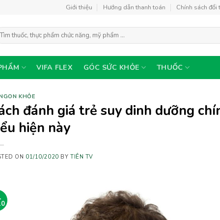
Giới thiệu
Hướng dẫn thanh toán
Chính sách đổi 
ìm
ếm:
PHẨM
VIFA FLEX
GÓC SỨC KHỎE
THUỐC
 NGON KHỎE
ách đánh giá trẻ suy dinh dưỡng ch
iểu hiện này
STED ON
01/10/2020
BY
TIÊN TV
1
10