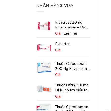
NHÃN HÀNG VIFA
Rivacryst 20mg
Rivaroxaban – Dự
phòng đột quỵ,
Giá:
Liên hệ
huyết khối tĩnh mạch
Exnortan
Giá:
Thuốc Cefpodoxim
200Mg Euvipharm
điều trị nhiễm khuẩn
Giá:
(10 viên)
Thuốc Ofcin 200mg
DHG hỗ trợ điều trị
viêm phế quản nặng
Giá:
(20 viên)
Thuốc Ciprofloxacin