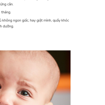
đứng cân.
 tháng.
ủ không ngon giấc, hay giật mình, quấy khóc
nh dưỡng.