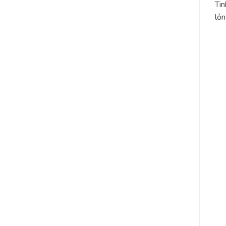
Tin
lỏn