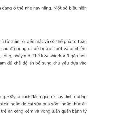
n đang ở thể nhẹ hay nặng. Một số biểu hiện
ù từ chân rồi đến mắt và có thể phù to toàn
sau đó bong ra, dễ bị trợt loét và bị nhiễm
g, lỏng, nhầy mỡ. Thể kwashiorkor ít gặp hơn
tạm đủ chế độ ăn bổ sung chủ yếu dựa vào
ng. Đây là cách đánh giá trẻ suy dinh dưỡng
rotein hoặc do cai sữa quá sớm, hoặc thức ăn
, trẻ ăn càng kém và vòng luẩn quẩn bệnh lý